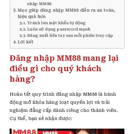
nhập MM88
Mẹo giúp đăng nhập MM88 diễn ra an toàn,
hiệu quả hơn
Tránh lưu mật khẩu tự động
Luôn sử dụng password mạnh
Đăng xuất liền tay sau mỗi phiên truy cập
Lời kết
Đăng nhập MM88 mang lại
điều gì cho quý khách
hàng?
Hoàn tất quy trình đăng nhập MM88 là hành
động mở khóa hàng loạt quyền lợi và trải
nghiệm đẳng cấp dành riêng cho thành viên.
Cụ thể, bạn sẽ nhận được: