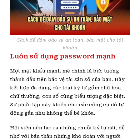
Cách để đảm bảo sự an toàn, bảo mật cho tài
khoản
Luôn sử dụng password mạnh
Một mật khẩu mạnh mẽ chính là bức tường
thành đầu tiên bảo vệ tài sản số của bạn. Hãy
kết hợp đa dạng các loại ký tự gồm chữ hoa,
chữ thường, con số cùng biểu tượng đặc biệt.
Sự phức tạp này khiến cho các công cụ dò tự
động gần như không thể bẻ khóa.
Hội viên nên tạo ra những chuỗi ký tự dài, dễ
nhớ với bản thân nhưng khó đoán với người