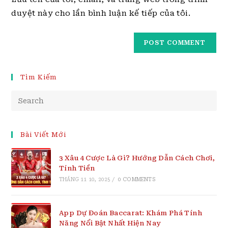
duyệt này cho lần bình luận kế tiếp của tôi.
Tìm Kiếm
Bài Viết Mới
3 Xâu 4 Cược Là Gì? Hướng Dẫn Cách Chơi,
Tính Tiền
THÁNG 11 10, 2025
/
0 COMMENTS
App Dự Đoán Baccarat: Khám Phá Tính
Năng Nổi Bật Nhất Hiện Nay