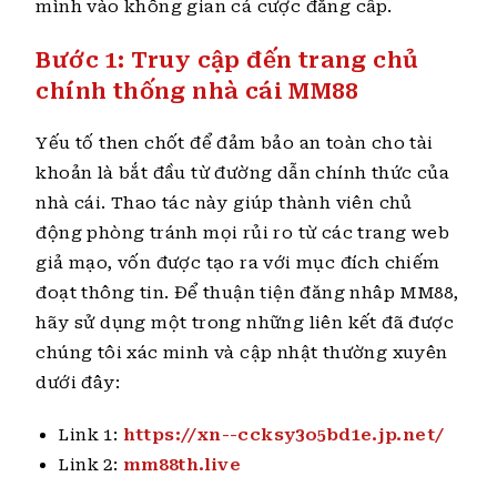
mình vào không gian cá cược đẳng cấp.
Bước 1: Truy cập đến trang chủ
chính thống nhà cái MM88
Yếu tố then chốt để đảm bảo an toàn cho tài
khoản là bắt đầu từ đường dẫn chính thức của
nhà cái. Thao tác này giúp thành viên chủ
động phòng tránh mọi rủi ro từ các trang web
giả mạo, vốn được tạo ra với mục đích chiếm
đoạt thông tin. Để thuận tiện đăng nhâp MM88,
hãy sử dụng một trong những liên kết đã được
chúng tôi xác minh và cập nhật thường xuyên
dưới đây:
Link 1:
https://xn--ccksy3o5bd1e.jp.net/
Link 2:
mm88th.live