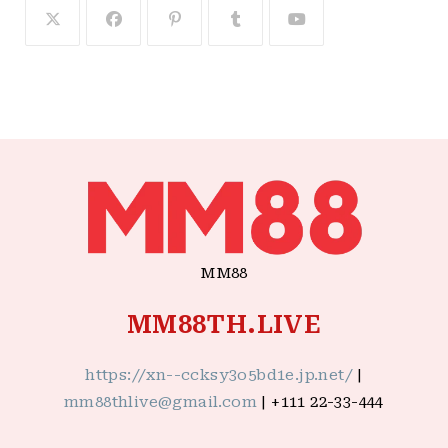
MM88
MM88TH.LIVE
https://xn--ccksy3o5bd1e.jp.net/
|
mm88thlive@gmail.com
| +111 22-33-444