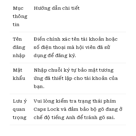
Mục
Hướng dẫn chi tiết
thông
tin
Tên
Điền chính xác tên tài khoản hoặc
đăng
số điện thoại mà hội viên đã sử
nhập
dụng để đăng ký.
Mật
Nhập chuỗi ký tự bảo mật tương
khẩu
ứng đã thiết lập cho tài khoản của
bạn.
Lưu ý
Vui lòng kiểm tra trạng thái phím
quan
Caps Lock và đảm bảo bộ gõ đang ở
trọng
chế độ tiếng Anh để tránh gõ sai.