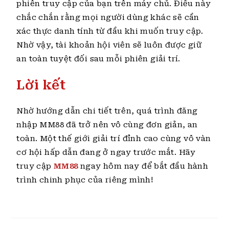
phiên truy cập của bạn trên máy chủ. Điều này
chắc chắn rằng mọi người dùng khác sẽ cần
xác thực danh tính từ đầu khi muốn truy cập.
Nhờ vậy, tài khoản hội viên sẽ luôn được giữ
an toàn tuyệt đối sau mỗi phiên giải trí.
Lời kết
Nhờ hướng dẫn chi tiết trên, quá trình đăng
nhập MM88 đã trở nên vô cùng đơn giản, an
toàn. Một thế giới giải trí đỉnh cao cùng vô vàn
cơ hội hấp dẫn đang ở ngay trước mắt. Hãy
truy cập
MM88
ngay hôm nay để bắt đầu hành
trình chinh phục của riêng mình!