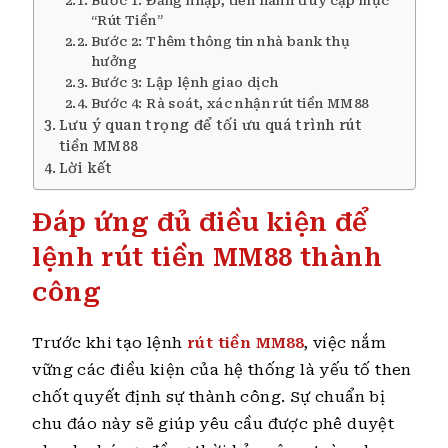
Bước 1: Đăng nhập, tiến hành truy cập mục
“Rút Tiền”
Bước 2: Thêm thông tin nhà bank thụ
hưởng
Bước 3: Lập lệnh giao dịch
Bước 4: Rà soát, xác nhận rút tiền MM88
Lưu ý quan trọng để tối ưu quá trình rút
tiền MM88
Lời kết
Đáp ứng đủ điều kiện để
lệnh rút tiền MM88 thành
công
Trước khi tạo lệnh
rút tiền MM88
, việc nắm
vững các điều kiện của hệ thống là yếu tố then
chốt quyết định sự thành công. Sự chuẩn bị
chu đáo này sẽ giúp yêu cầu được phê duyệt