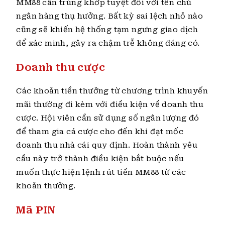
MM88 cần trùng khớp tuyệt đối với tên chủ
ngân hàng thụ hưởng. Bất kỳ sai lệch nhỏ nào
cũng sẽ khiến hệ thống tạm ngưng giao dịch
để xác minh, gây ra chậm trễ không đáng có.
Doanh thu cược
Các khoản tiền thưởng từ chương trình khuyến
mãi thường đi kèm với điều kiện về doanh thu
cược. Hội viên cần sử dụng số ngân lượng đó
để tham gia cá cược cho đến khi đạt mốc
doanh thu nhà cái quy định. Hoàn thành yêu
cầu này trở thành điều kiện bắt buộc nếu
muốn thực hiện lệnh rút tiền MM88 từ các
khoản thưởng.
Mã PIN