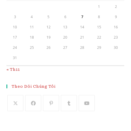
1
2
3
4
5
6
7
8
9
10
11
12
13
14
15
16
17
18
19
20
21
22
23
24
25
26
27
28
29
30
31
« Th11
Theo Dõi Chúng Tôi