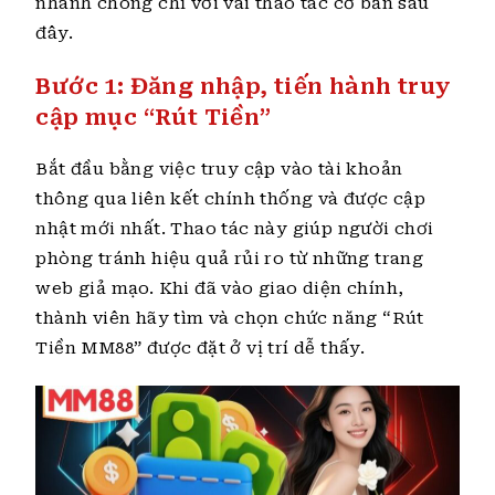
nhanh chóng chỉ với vài thao tác cơ bản sau
đây.
Bước 1: Đăng nhập, tiến hành truy
cập mục “Rút Tiền”
Bắt đầu bằng việc truy cập vào tài khoản
thông qua liên kết chính thống và được cập
nhật mới nhất. Thao tác này giúp người chơi
phòng tránh hiệu quả rủi ro từ những trang
web giả mạo. Khi đã vào giao diện chính,
thành viên hãy tìm và chọn chức năng “Rút
Tiền MM88” được đặt ở vị trí dễ thấy.