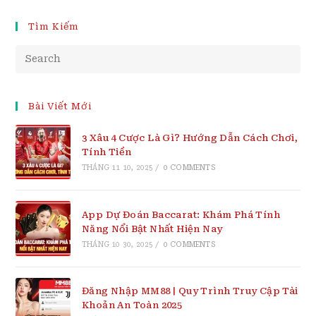
Tìm Kiếm
Bài Viết Mới
3 Xâu 4 Cược Là Gì? Hướng Dẫn Cách Chơi,
Tính Tiền
THÁNG 11 10, 2025
/
0 COMMENTS
App Dự Đoán Baccarat: Khám Phá Tính
Năng Nổi Bật Nhất Hiện Nay
THÁNG 10 30, 2025
/
0 COMMENTS
Đăng Nhập MM88 | Quy Trình Truy Cập Tài
Khoản An Toàn 2025