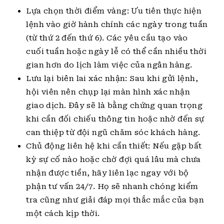
Lựa chọn thời điểm vàng: Ưu tiên thực hiện
lệnh vào giờ hành chính các ngày trong tuần
(từ thứ 2 đến thứ 6). Các yêu cầu tạo vào
cuối tuần hoặc ngày lễ có thể cần nhiều thời
gian hơn do lịch làm việc của ngân hàng.
Lưu lại biên lai xác nhận: Sau khi gửi lệnh,
hội viên nên chụp lại màn hình xác nhận
giao dịch. Đây sẽ là bằng chứng quan trọng
khi cần đối chiếu thông tin hoặc nhờ đến sự
can thiệp từ đội ngũ chăm sóc khách hàng.
Chủ động liên hệ khi cần thiết: Nếu gặp bất
kỳ sự cố nào hoặc chờ đợi quá lâu mà chưa
nhận được tiền, hãy liên lạc ngay với bộ
phận tư vấn 24/7. Họ sẽ nhanh chóng kiểm
tra cũng như giải đáp mọi thắc mắc của bạn
một cách kịp thời.