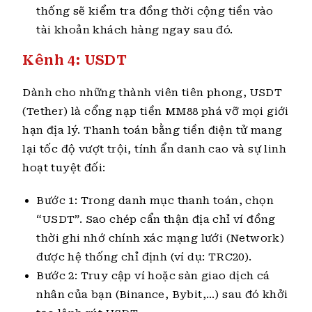
thống sẽ kiểm tra đồng thời cộng tiền vào
tài khoản khách hàng ngay sau đó.
Kênh 4: USDT
Dành cho những thành viên tiên phong, USDT
(Tether) là cổng nạp tiền MM88 phá vỡ mọi giới
hạn địa lý. Thanh toán bằng tiền điện tử mang
lại tốc độ vượt trội, tính ẩn danh cao và sự linh
hoạt tuyệt đối:
Bước 1: Trong danh mục thanh toán, chọn
“USDT”. Sao chép cẩn thận địa chỉ ví đồng
thời ghi nhớ chính xác mạng lưới (Network)
được hệ thống chỉ định (ví dụ: TRC20).
Bước 2: Truy cập ví hoặc sàn giao dịch cá
nhân của bạn (Binance, Bybit,…) sau đó khởi