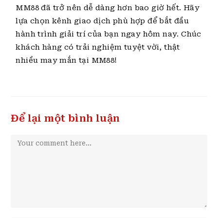
MM88 đã trở nên dễ dàng hơn bao giờ hết. Hãy
lựa chọn kênh giao dịch phù hợp để bắt đầu
hành trình giải trí của bạn ngay hôm nay. Chúc
khách hàng có trải nghiệm tuyệt vời, thật
nhiều may mắn tại MM88!
Để lại một bình luận