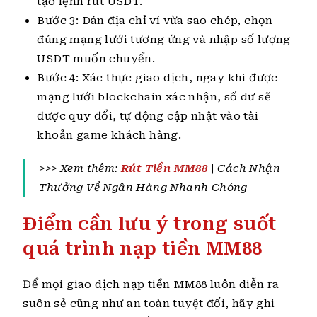
tạo lệnh rút USDT.
Bước 3: Dán địa chỉ ví vừa sao chép, chọn
đúng mạng lưới tương ứng và nhập số lượng
USDT muốn chuyển.
Bước 4: Xác thực giao dịch, ngay khi được
mạng lưới blockchain xác nhận, số dư sẽ
được quy đổi, tự động cập nhật vào tài
khoản game khách hàng.
>>> Xem thêm:
Rút Tiền MM88
| Cách Nhận
Thưởng Về Ngân Hàng Nhanh Chóng
Điểm cần lưu ý trong suốt
quá trình nạp tiền MM88
Để mọi giao dịch nạp tiền MM88 luôn diễn ra
suôn sẻ cũng như an toàn tuyệt đối, hãy ghi