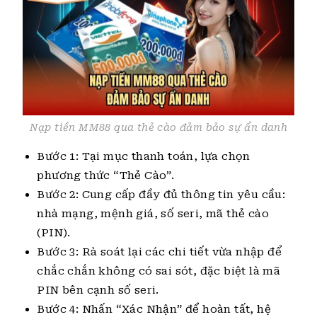
Nạp tiền MM88 qua thẻ cào đảm bảo sự ẩn danh
Bước 1: Tại mục thanh toán, lựa chọn
phương thức “Thẻ Cào”.
Bước 2: Cung cấp đầy đủ thông tin yêu cầu:
nhà mạng, mệnh giá, số seri, mã thẻ cào
(PIN).
Bước 3: Rà soát lại các chi tiết vừa nhập để
chắc chắn không có sai sót, đặc biệt là mã
PIN bên cạnh số seri.
Bước 4: Nhấn “Xác Nhận” để hoàn tất, hệ