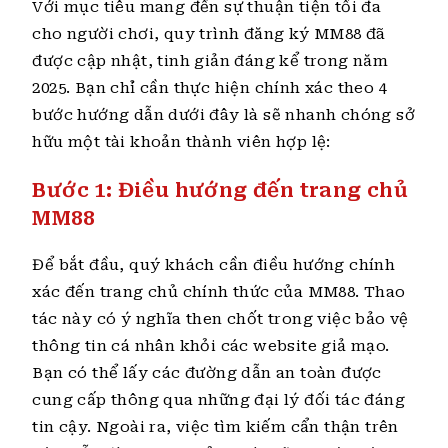
Với mục tiêu mang đến sự thuận tiện tối đa
cho người chơi, quy trình đăng ký MM88 đã
được cập nhật, tinh giản đáng kể trong năm
2025. Bạn chỉ cần thực hiện chính xác theo 4
bước hướng dẫn dưới đây là sẽ nhanh chóng sở
hữu một tài khoản thành viên hợp lệ:
Bước 1: Điều hướng đến trang chủ
MM88
Để bắt đầu, quý khách cần điều hướng chính
xác đến trang chủ chính thức của MM88. Thao
tác này có ý nghĩa then chốt trong việc bảo vệ
thông tin cá nhân khỏi các website giả mạo.
Bạn có thể lấy các đường dẫn an toàn được
cung cấp thông qua những đại lý đối tác đáng
tin cậy. Ngoài ra, việc tìm kiếm cẩn thận trên