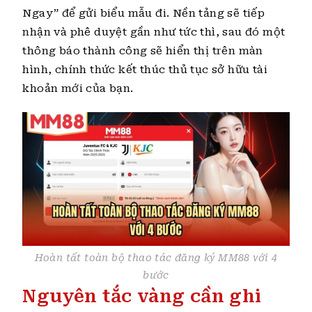
Ngay” để gửi biểu mẫu đi. Nền tảng sẽ tiếp
nhận và phê duyệt gần như tức thì, sau đó một
thông báo thành công sẽ hiển thị trên màn
hình, chính thức kết thúc thủ tục sở hữu tài
khoản mới của bạn.
Hoàn tất toàn bộ thao tác đăng ký MM88 với 4
bước
Nguyên tắc vàng cần ghi