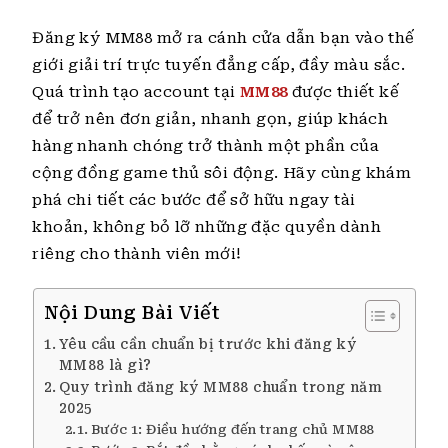
Đăng ký MM88 mở ra cánh cửa dẫn bạn vào thế
giới giải trí trực tuyến đẳng cấp, đầy màu sắc.
Quá trình tạo account tại
MM88
được thiết kế
để trở nên đơn giản, nhanh gọn, giúp khách
hàng nhanh chóng trở thành một phần của
cộng đồng game thủ sôi động. Hãy cùng khám
phá chi tiết các bước để sở hữu ngay tài
khoản, không bỏ lỡ những đặc quyền dành
riêng cho thành viên mới!
Nội Dung Bài Viết
Yêu cầu cần chuẩn bị trước khi đăng ký
MM88 là gì?
Quy trình đăng ký MM88 chuẩn trong năm
2025
Bước 1: Điều hướng đến trang chủ MM88