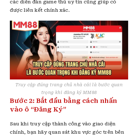
các diễn đàn game thủ uy tín cũng giúp có
được liên kết chính xác.
Truy cập đúng trang chủ nhà cái là bước quan
trọng khi đăng ký MM88
Bước 2: Bắt đầu bằng cách nhấn
vào ô “Đăng Ký”
Sau khi truy cập thành công vào giao diện
chính, bạn hãy quan sát khu vực góc trên bên