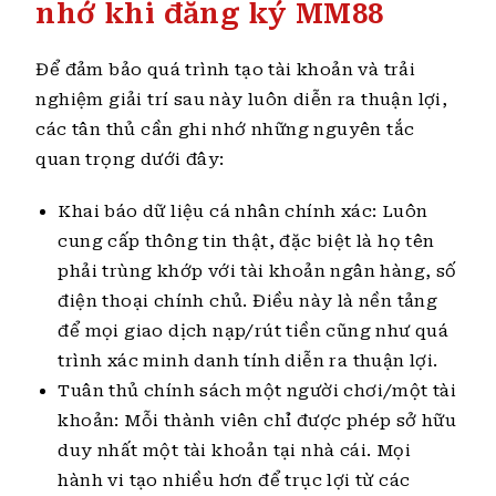
nhớ khi đăng ký MM88
Để đảm bảo quá trình tạo tài khoản và trải
nghiệm giải trí sau này luôn diễn ra thuận lợi,
các tân thủ cần ghi nhớ những nguyên tắc
quan trọng dưới đây:
Khai báo dữ liệu cá nhân chính xác: Luôn
cung cấp thông tin thật, đặc biệt là họ tên
phải trùng khớp với tài khoản ngân hàng, số
điện thoại chính chủ. Điều này là nền tảng
để mọi giao dịch nạp/rút tiền cũng như quá
trình xác minh danh tính diễn ra thuận lợi.
Tuân thủ chính sách một người chơi/một tài
khoản: Mỗi thành viên chỉ được phép sở hữu
duy nhất một tài khoản tại nhà cái. Mọi
hành vi tạo nhiều hơn để trục lợi từ các