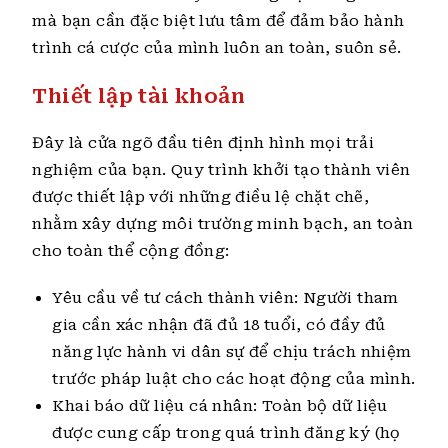
mà bạn cần đặc biệt lưu tâm để đảm bảo hành
trình cá cược của mình luôn an toàn, suôn sẻ.
Thiết lập tài khoản
Đây là cửa ngõ đầu tiên định hình mọi trải
nghiệm của bạn. Quy trình khởi tạo thành viên
được thiết lập với những điều lệ chặt chẽ,
nhằm xây dựng môi trường minh bạch, an toàn
cho toàn thể cộng đồng:
Yêu cầu về tư cách thành viên: Người tham
gia cần xác nhận đã đủ 18 tuổi, có đầy đủ
năng lực hành vi dân sự để chịu trách nhiệm
trước pháp luật cho các hoạt động của mình.
Khai báo dữ liệu cá nhân: Toàn bộ dữ liệu
được cung cấp trong quá trình đăng ký (họ