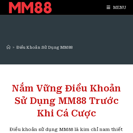
MENU
>
Điều Khoản Sử Dụng MM88
Nắm Vững Điều Khoản
Sử Dụng MM88 Trước
Khi Cá Cược
Điều khoản sử dụng MM88 là kim chỉ nam thiết