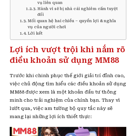
vụ liên quan
Hành vi sẽ bị nhà cái nghiêm cấm tuyệt
đối
Mối quan hệ hai chiều – quyền lợi & nghĩa
vụ của người chơi
Lời kết
Lợi ích vượt trội khi nắm rõ
điều khoản sử dụng MM88
Trước khi chinh phục thế giới giải trí đỉnh cao,
việc chủ động tìm hiểu các điều khoản sử dụng
MM88 được xem là một khoản đầu tư thông
minh cho trải nghiệm của chính bạn. Thay vì
lướt qua, việc am tường bộ quy tắc này sẽ
mang lại những lợi ích thiết thực: