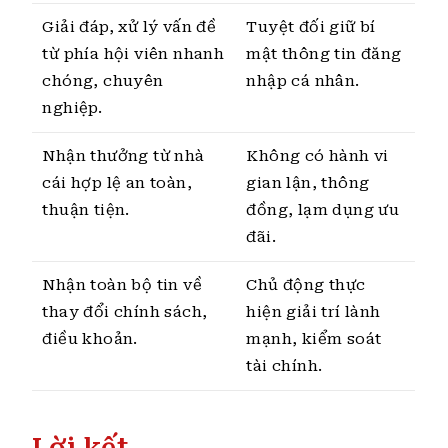
Giải đáp, xử lý vấn đề
Tuyệt đối giữ bí
từ phía hội viên nhanh
mật thông tin đăng
chóng, chuyên
nhập cá nhân.
nghiệp.
Nhận thưởng từ nhà
Không có hành vi
cái hợp lệ an toàn,
gian lận, thông
thuận tiện.
đồng, lạm dụng ưu
đãi.
Nhận toàn bộ tin về
Chủ động thực
thay đổi chính sách,
hiện giải trí lành
điều khoản.
mạnh, kiểm soát
tài chính.
Lời kết