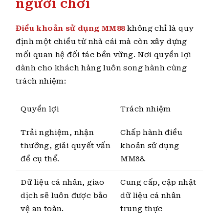
người chơi
Điều khoản sử dụng MM88
không chỉ là quy
định một chiều từ nhà cái mà còn xây dựng
mối quan hệ đối tác bền vững. Nơi quyền lợi
dành cho khách hàng luôn song hành cùng
trách nhiệm:
Quyền lợi
Trách nhiệm
Trải nghiệm, nhận
Chấp hành điều
thưởng, giải quyết vấn
khoản sử dụng
đề cụ thể.
MM88.
Dữ liệu cá nhân, giao
Cung cấp, cập nhật
dịch sẽ luôn được bảo
dữ liệu cá nhân
vệ an toàn.
trung thực