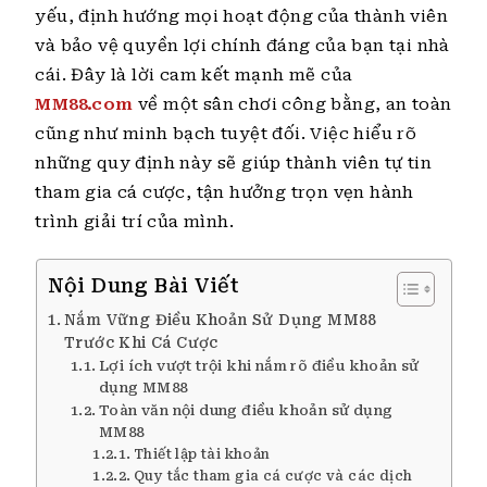
yếu, định hướng mọi hoạt động của thành viên
và bảo vệ quyền lợi chính đáng của bạn tại nhà
cái. Đây là lời cam kết mạnh mẽ của
MM88.com
về một sân chơi công bằng, an toàn
cũng như minh bạch tuyệt đối. Việc hiểu rõ
những quy định này sẽ giúp thành viên tự tin
tham gia cá cược, tận hưởng trọn vẹn hành
trình giải trí của mình.
Nội Dung Bài Viết
Nắm Vững Điều Khoản Sử Dụng MM88
Trước Khi Cá Cược
Lợi ích vượt trội khi nắm rõ điều khoản sử
dụng MM88
Toàn văn nội dung điều khoản sử dụng
MM88
Thiết lập tài khoản
Quy tắc tham gia cá cược và các dịch