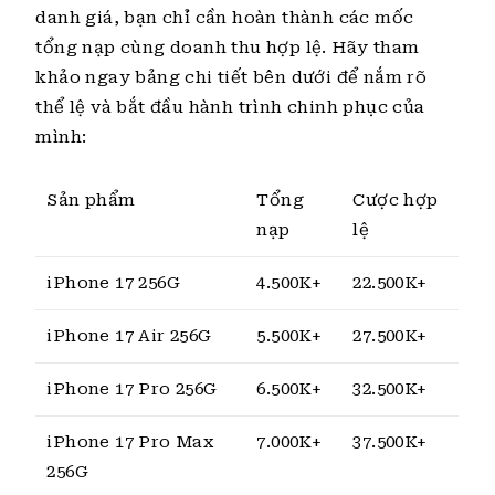
danh giá, bạn chỉ cần hoàn thành các mốc
tổng nạp cùng doanh thu hợp lệ. Hãy tham
khảo ngay bảng chi tiết bên dưới để nắm rõ
thể lệ và bắt đầu hành trình chinh phục của
mình:
Sản phẩm
Tổng
Cược hợp
nạp
lệ
iPhone 17 256G
4.500K+
22.500K+
iPhone 17 Air 256G
5.500K+
27.500K+
iPhone 17 Pro 256G
6.500K+
32.500K+
iPhone 17 Pro Max
7.000K+
37.500K+
256G