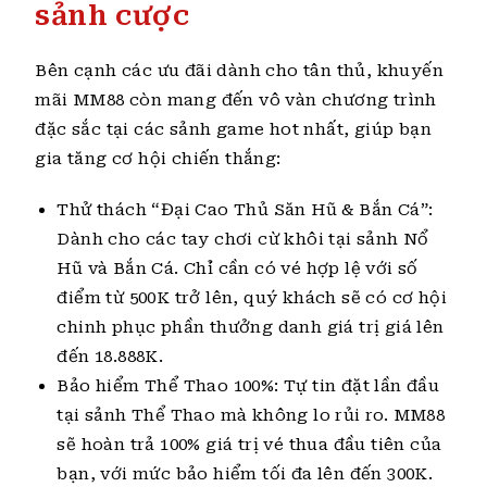
sảnh cược
Bên cạnh các ưu đãi dành cho tân thủ, khuyến
mãi MM88 còn mang đến vô vàn chương trình
đặc sắc tại các sảnh game hot nhất, giúp bạn
gia tăng cơ hội chiến thắng:
Thử thách “Đại Cao Thủ Săn Hũ & Bắn Cá”:
Dành cho các tay chơi cừ khôi tại sảnh Nổ
Hũ và Bắn Cá. Chỉ cần có vé hợp lệ với số
điểm từ 500K trở lên, quý khách sẽ có cơ hội
chinh phục phần thưởng danh giá trị giá lên
đến 18.888K.
Bảo hiểm Thể Thao 100%: Tự tin đặt lần đầu
tại sảnh Thể Thao mà không lo rủi ro. MM88
sẽ hoàn trả 100% giá trị vé thua đầu tiên của
bạn, với mức bảo hiểm tối đa lên đến 300K.