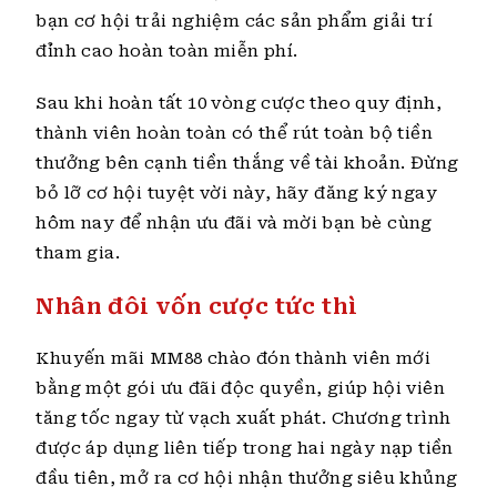
bạn cơ hội trải nghiệm các sản phẩm giải trí
đỉnh cao hoàn toàn miễn phí.
Sau khi hoàn tất 10 vòng cược theo quy định,
thành viên hoàn toàn có thể rút toàn bộ tiền
thưởng bên cạnh tiền thắng về tài khoản. Đừng
bỏ lỡ cơ hội tuyệt vời này, hãy đăng ký ngay
hôm nay để nhận ưu đãi và mời bạn bè cùng
tham gia.
Nhân đôi vốn cược tức thì
Khuyến mãi MM88 chào đón thành viên mới
bằng một gói ưu đãi độc quyền, giúp hội viên
tăng tốc ngay từ vạch xuất phát. Chương trình
được áp dụng liên tiếp trong hai ngày nạp tiền
đầu tiên, mở ra cơ hội nhận thưởng siêu khủng