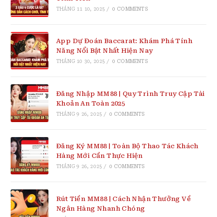
THÁNG 11 10, 2025
/
0 COMMENTS
App Dự Đoán Baccarat: Khám Phá Tính
Năng Nổi Bật Nhất Hiện Nay
THÁNG 10 30, 2025
/
0 COMMENTS
Đăng Nhập MM88 | Quy Trình Truy Cập Tài
Khoản An Toàn 2025
THÁNG 9 26, 2025
/
0 COMMENTS
Đăng Ký MM88 | Toàn Bộ Thao Tác Khách
Hàng Mới Cần Thực Hiện
THÁNG 9 26, 2025
/
0 COMMENTS
Rút Tiền MM88 | Cách Nhận Thưởng Về
Ngân Hàng Nhanh Chóng