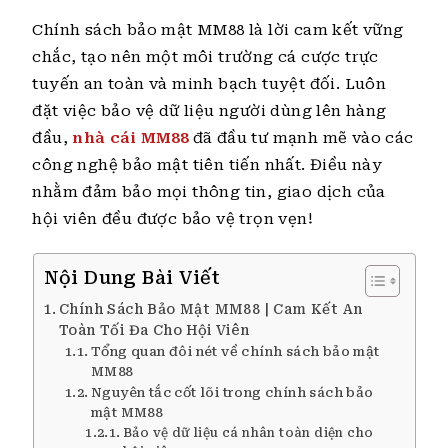
Chính sách bảo mật MM88 là lời cam kết vững
chắc, tạo nên một môi trường cá cược trực
tuyến an toàn và minh bạch tuyệt đối. Luôn
đặt việc bảo vệ dữ liệu người dùng lên hàng
đầu,
nhà cái MM88
đã đầu tư mạnh mẽ vào các
công nghệ bảo mật tiên tiến nhất. Điều này
nhằm đảm bảo mọi thông tin, giao dịch của
hội viên đều được bảo vệ trọn vẹn!
Nội Dung Bài Viết
Chính Sách Bảo Mật MM88 | Cam Kết An
Toàn Tối Đa Cho Hội Viên
Tổng quan đôi nét về chính sách bảo mật
MM88
Nguyên tắc cốt lõi trong chính sách bảo
mật MM88
Bảo vệ dữ liệu cá nhân toàn diện cho