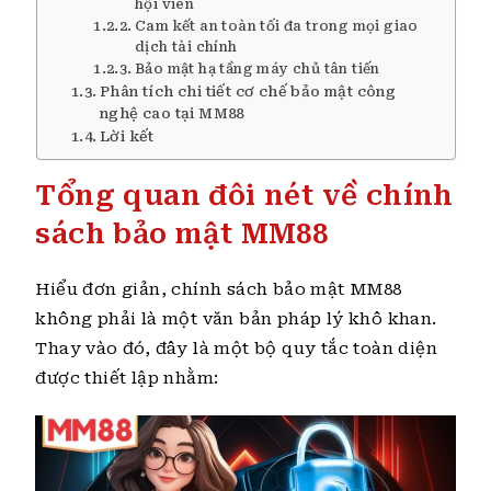
hội viên
Cam kết an toàn tối đa trong mọi giao
dịch tài chính
Bảo mật hạ tầng máy chủ tân tiến
Phân tích chi tiết cơ chế bảo mật công
nghệ cao tại MM88
Lời kết
Tổng quan đôi nét về chính
sách bảo mật MM88
Hiểu đơn giản, chính sách bảo mật MM88
không phải là một văn bản pháp lý khô khan.
Thay vào đó, đây là một bộ quy tắc toàn diện
được thiết lập nhằm: