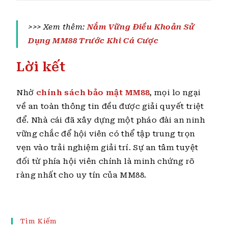
>>> Xem thêm:
Nắm Vững Điều Khoản Sử
Dụng MM88 Trước Khi Cá Cược
Lời kết
Nhờ
chính sách bảo mật MM88
, mọi lo ngại
về an toàn thông tin đều được giải quyết triệt
để. Nhà cái đã xây dựng một pháo đài an ninh
vững chắc để hội viên có thể tập trung trọn
vẹn vào trải nghiệm giải trí. Sự an tâm tuyệt
đối từ phía hội viên chính là minh chứng rõ
ràng nhất cho uy tín của MM88.
Tìm Kiếm