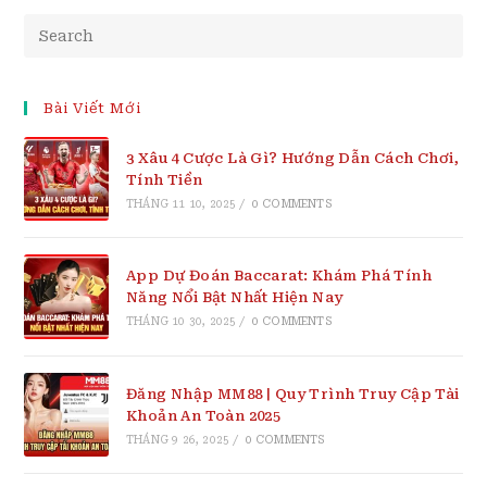
Bài Viết Mới
3 Xâu 4 Cược Là Gì? Hướng Dẫn Cách Chơi,
Tính Tiền
THÁNG 11 10, 2025
/
0 COMMENTS
App Dự Đoán Baccarat: Khám Phá Tính
Năng Nổi Bật Nhất Hiện Nay
THÁNG 10 30, 2025
/
0 COMMENTS
Đăng Nhập MM88 | Quy Trình Truy Cập Tài
Khoản An Toàn 2025
THÁNG 9 26, 2025
/
0 COMMENTS