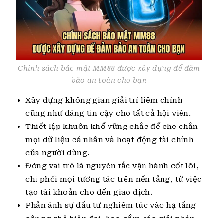
Chính sách bảo mật MM88 được xây dựng để đảm
bảo an toàn cho bạn
Xây dựng không gian giải trí liêm chính
cũng như đáng tin cậy cho tất cả hội viên.
Thiết lập khuôn khổ vững chắc để che chắn
mọi dữ liệu cá nhân và hoạt động tài chính
của người dùng.
Đóng vai trò là nguyên tắc vận hành cốt lõi,
chi phối mọi tương tác trên nền tảng, từ việc
tạo tài khoản cho đến giao dịch.
Phản ánh sự đầu tư nghiêm túc vào hạ tầng